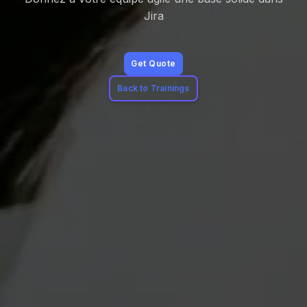
Jira
Get Quote
Back to Trainings