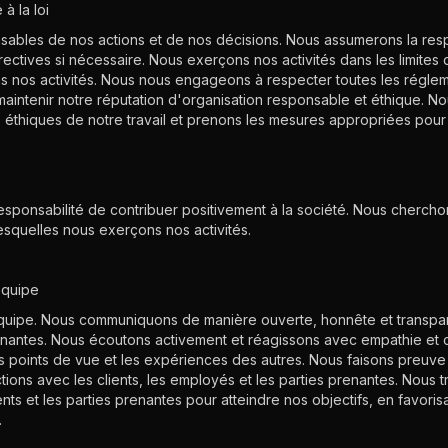
à la loi
ables de nos actions et de nos décisions. Nous assumerons la resp
tives si nécessaire. Nous exerçons nos activités dans les limites de
ns nos activités. Nous nous engageons à respecter toutes les régle
 maintenir notre réputation d'organisation responsable et éthique. N
 éthiques de notre travail et prenons les mesures appropriées pour
sponsabilité de contribuer positivement à la société. Nous cherchons
squelles nous exerçons nos activités.
équipe
équipe. Nous communiquons de manière ouverte, honnête et transpar
enantes. Nous écoutons activement et réagissons avec empathie et
 points de vue et les expériences des autres. Nous faisons preuv
ions avec les clients, les employés et les parties prenantes. Nous tr
ts et les parties prenantes pour atteindre nos objectifs, en favorisa
.