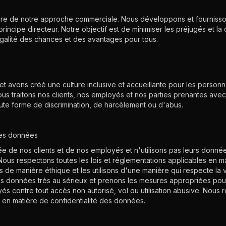
laire de notre approche commerciale. Nous développons et fournisso
incipe directeur. Notre objectif est de minimiser les préjugés et la 
'égalité des chances et des avantages pour tous.
 et avons créé une culture inclusive et accueillante pour les person
ous traitons nos clients, nos employés et nos parties prenantes ave
ute forme de discrimination, de harcèlement ou d'abus.
 des données
e de nos clients et de nos employés et n'utilisons pas leurs donnée
 Nous respectons toutes les lois et réglementations applicables en ma
de manière éthique et les utilisons d'une manière qui respecte la v
es données très au sérieux et prenons les mesures appropriées po
és contre tout accès non autorisé, vol ou utilisation abusive. Nous r
 en matière de confidentialité des données.