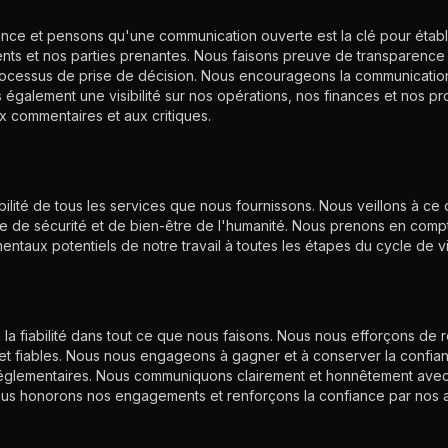
ence et pensons qu'une communication ouverte est la clé pour établi
ents et nos parties prenantes. Nous faisons preuve de transparenc
processus de prise de décision. Nous encourageons la communicatio
ns également une visibilité sur nos opérations, nos finances et nos 
 commentaires et aux critiques.
lité de tous les services que nous fournissons. Nous veillons à ce 
e de sécurité et de bien-être de l'humanité. Nous prenons en compt
taux potentiels de notre travail à toutes les étapes du cycle de vi
 la fiabilité dans tout ce que nous faisons. Nous nous efforçons de
et fiables. Nous nous engageons à gagner et à conserver la confian
réglementaires. Nous communiquons clairement et honnêtement avec
ous honorons nos engagements et renforçons la confiance par nos a